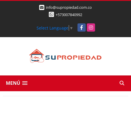
info@supropiedad.com.co
+573007840992
Facebook
Instagram
Select Language
▼
MENÚ