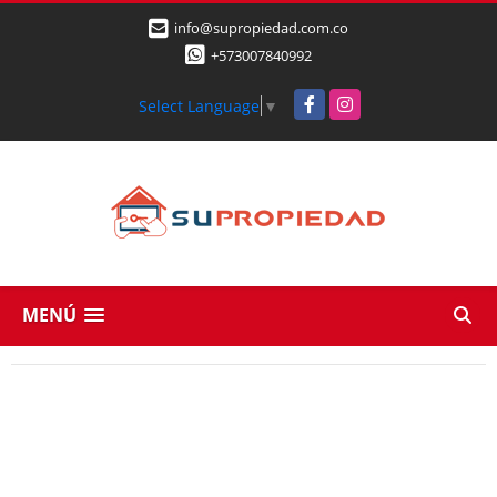
info@supropiedad.com.co
+573007840992
Facebook
Instagram
Select Language
▼
MENÚ