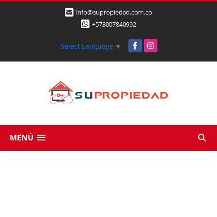
info@supropiedad.com.co
+573007840992
Facebook
Instagram
Select Language
▼
MENÚ