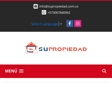
info@supropiedad.com.co
+573007840992
Facebook
Instagram
Select Language
▼
MENÚ