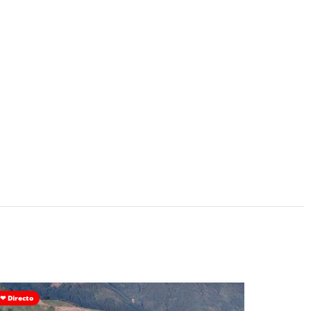
❤ Directo
Con Colega