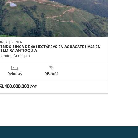
FINCA | VENTA
APARTAMEN
VENDO FINCA DE 40 HECTÁREAS EN AGUACATE HASS EN
APARTAME
BELMIRA ANTIOQUIA
MEDELLÍN
Belmira, Antioquia
Medellín, A
0 Alcobas
0 Baño(s)
3 Alco
$3.400.000.000
$680.000
COP