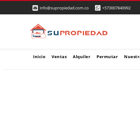
info@supropiedad.com.co
+573007840992
Inicio
Ventas
Alquiler
Permutar
Nuestr