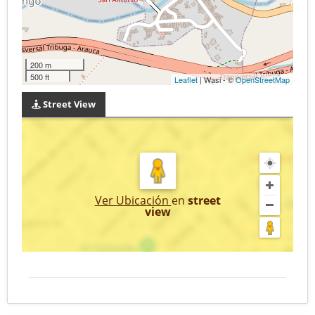
200 m
500 ft
Leaflet
| Wasi - ©
OpenStreetMap
Street View
Ver Ubicación
en
street
view