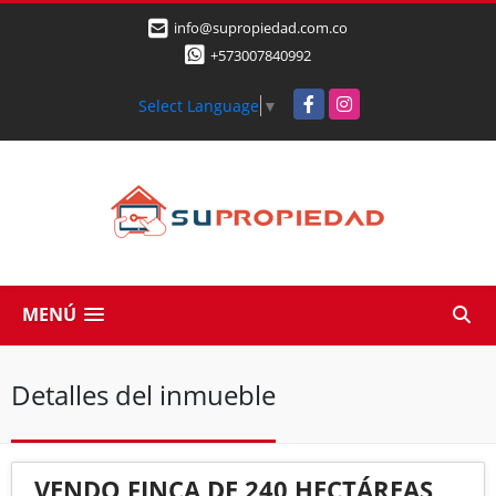
info@supropiedad.com.co
+573007840992
Facebook
Instagram
Select Language
▼
MENÚ
Detalles del inmueble
VENDO FINCA DE 240 HECTÁREAS