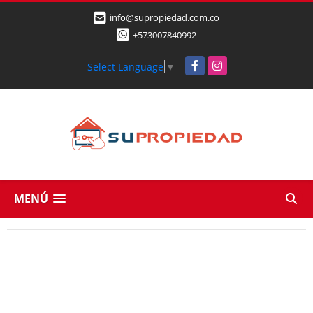
info@supropiedad.com.co
+573007840992
Facebook
Instagram
Select Language
▼
MENÚ