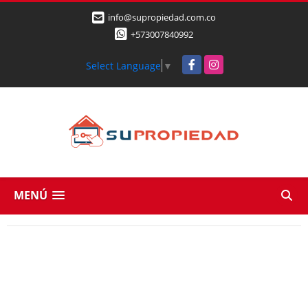
info@supropiedad.com.co
+573007840992
Facebook
Instagram
Select Language
▼
MENÚ