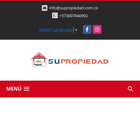
info@supropiedad.com.co
+573007840992
Facebook
Instagram
Select Language
▼
MENÚ