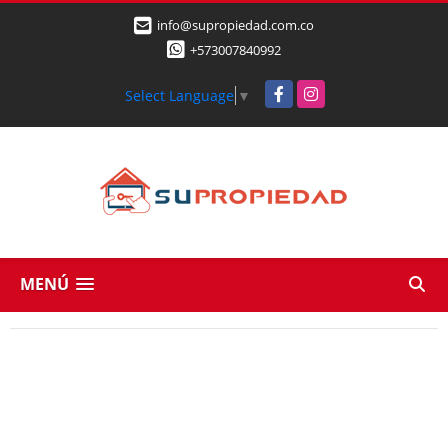
info@supropiedad.com.co
+573007840992
Facebook
Instagram
Select Language
▼
MENÚ