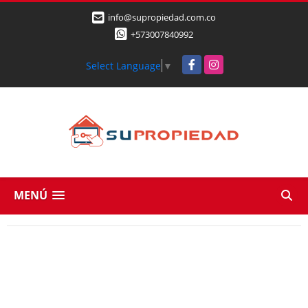
info@supropiedad.com.co
+573007840992
Facebook
Instagram
Select Language
▼
MENÚ