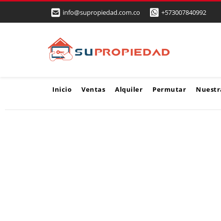
info@supropiedad.com.co
+573007840992
Inicio
Ventas
Alquiler
Permutar
Nuestr