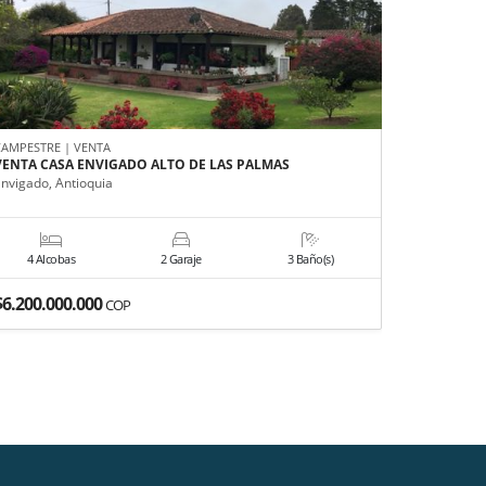
CAMPESTRE | VENTA
APARTAMEN
VENTA CASA ENVIGADO ALTO DE LAS PALMAS
VENTA AP
PARQUEA
Envigado, Antioquia
Medellín, A
4 Alcobas
2 Garaje
3 Baño(s)
3 Alco
$6.200.000.000
$460.000
COP